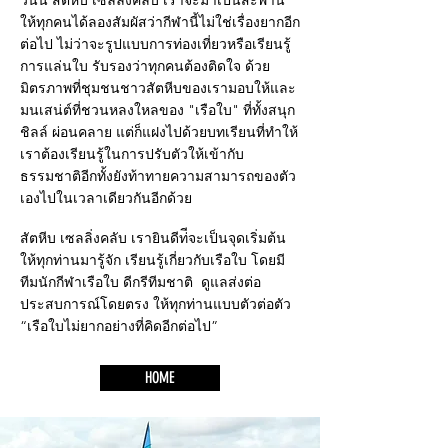
วันนี้ สัตหีบ เซลลิ่งคลับ เราจะมาเป็นสะพาน
ให้ทุกคนได้ลองสัมผัสว่ากีฬานี้ไม่ใช่เรื่องยากอีก
ต่อไป ไม่ว่าจะรูปแบบการท่องเที่ยวหรือเรียนรู้
การแล่นใบ รับรองว่าทุกคนต้องติดใจ ด้วย
มิตรภาพที่ชุมชนชาวสัตหีบของเรามอบให้และ
มนเสน่ต์ที่ชวนหลงใหลของ "เรือใบ" ที่ทั้งสนุก
ชิลล์ ผ่อนคลาย แต่ก็แฝงไปด้วยบทเรียนที่ทำให้
เราต้องเรียนรู้ในการปรับตัวให้เข้ากับ
ธรรมชาติอีกทั้งยังท้าทายความสามารถของตัว
เองไปในเวลาเดียวกันอีกด้วย
สัตหีบ เซลลิ่งคลับ เรายินดีท่ีจะเป็นจุดเริ่มต้น
ให้ทุกท่านมารู้จัก เรียนรู้เกี่ยวกับเรือใบ โดยมี
ทีมนักกีฬาเรือใบ ดีกรีทีมชาติ ดูแลส่งต่อ
ประสบการณ์โดยตรง ให้ทุกท่านแบบตัวต่อตัว
“เรือใบไม่ยากอย่างที่คิดอีกต่อไป”
HOME