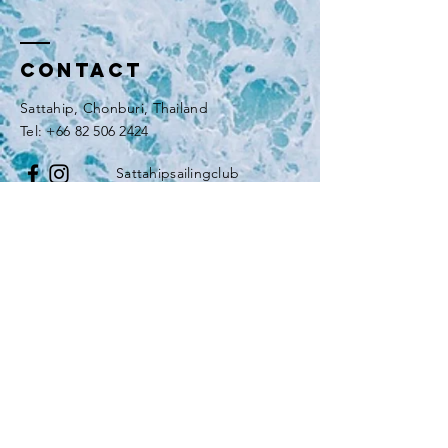
Contact
Sattahip, Chonburi, Thailand
​​Tel:
+66 82 506 2424
Sattahipsailingclub
Enter Your Name