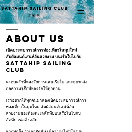
SATTAHIP SAILING CLUB
🤙🏾⛵️
ABOUT US
เปิดประสบการณ์การท่องเที่ยวในมุมใหม่
สัมผัสมนต์เสน่ห์อันสวยงาม บนเรือใบไปกับ
Sattahip Sailing
Club
ครอบครัวที่หลงรักการแล่นเรือใบ และอยากส่ง
ต่อความรู้สึกที่หลงรักให้ทุกท่าน
เราอยากให้ทุกคนมาลองเปิดประสบการณ์การ
ท่องเที่ยวในมุมใหม่ สัมผัสมนต์เสน่ห์อัน
สวยงามของท้องทะเลสัตหีบบนเรือใบไปกับ
สัตหีบ เซลลิ่งคลับ
หากพูดถึง อำเภอสัตหีบ เชื่อว่าคงไม่มีใคร ที่